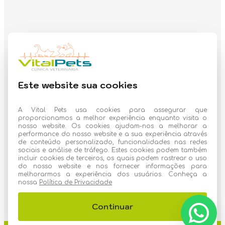
Horário de funcionamento
Este website sua cookies
PetShop, Banho & Tosa:
Segunda a Sexta: 9:00 às 18:00h
A Vital Pets usa cookies para assegurar que
proporcionamos a melhor experiência enquanto visita o
Sábado das 9:00 às 18:00h
nosso website. Os cookies ajudam-nos a melhorar a
performance do nosso website e a sua experiência através
de conteúdo personalizado, funcionalidades nas redes
Clinica veterinária
sociais e análise de tráfego. Estes cookies podem também
incluir cookies de terceiros, os quais podem rastrear o uso
Segunda a Sexta: 9:00 às 18:00h
do nosso website e nos fornecer informações para
melhorarmos a experiência dos usuários. Conheça a
nossa
Política de Privacidade
Sábado das 9:00 às 18:00h
Continuar