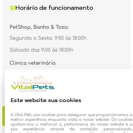
Horário de funcionamento
PetShop, Banho & Tosa:
Segunda a Sexta: 9:00 às 18:00h
Sábado das 9:00 às 18:00h
Clinica veterinária
Segunda a Sexta: 9:00 às 18:00h
Sábado das 9:00 às 18:00h
Este website sua cookies
A Vital Pets usa cookies para assegurar que proporcionamos a
© 2026 - Vital Pets - Todos os direitos reservados
melhor experiência enquanto visita o nosso website. Os cookies
ajudam-nos a melhorar a performance do nosso website e a
sua experiência através de conteúdo personalizado,