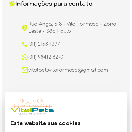
Informações para contato
Rua Angá, 613 - Vila Formosa - Zona
Leste - São Paulo
(011) 2158-1397
(011) 98412-6273
vitalpetsvilaformosa@gmail.com
Horário de funcionamento
Este website sua cookies
PetShop, Banho & Tosa: