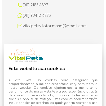
(011) 2158-1397
(011) 98412-6273
vitalpetsvilaformosa@gmail.com
Horário de funcionamento
Este website sua cookies
PetShop, Banho & Tosa:
Segunda a Sexta: 9:00 às 18:00h
A Vital Pets usa cookies para assegurar que
proporcionamos a melhor experiência enquanto visita o
Sábado das 9:00 às 18:00h
nosso website. Os cookies ajudam-nos a melhorar a
performance do nosso website e a sua experiência através
de conteúdo personalizado, funcionalidades nas redes
Clinica veterinária
sociais e análise de tráfego. Estes cookies podem também
incluir cookies de terceiros, os quais podem rastrear o uso